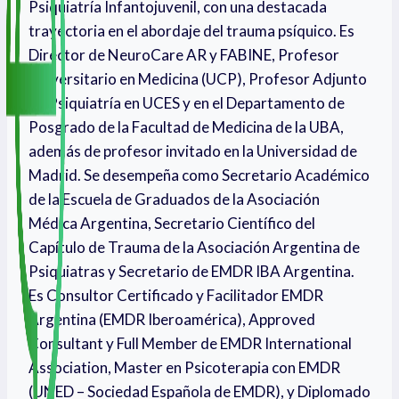
Psiquiatría Infantojuvenil, con una destacada
trayectoria en el abordaje del trauma psíquico. Es
Director de NeuroCare AR y FABINE, Profesor
Universitario en Medicina (UCP), Profesor Adjunto
de Psiquiatría en UCES y en el Departamento de
Posgrado de la Facultad de Medicina de la UBA,
además de profesor invitado en la Universidad de
Madrid. Se desempeña como Secretario Académico
de la Escuela de Graduados de la Asociación
Médica Argentina, Secretario Científico del
Capítulo de Trauma de la Asociación Argentina de
Psiquiatras y Secretario de EMDR IBA Argentina.
Es Consultor Certificado y Facilitador EMDR
Argentina (EMDR Iberoamérica), Approved
Consultant y Full Member de EMDR International
Association, Master en Psicoterapia con EMDR
(UNED – Sociedad Española de EMDR), y Diplomado