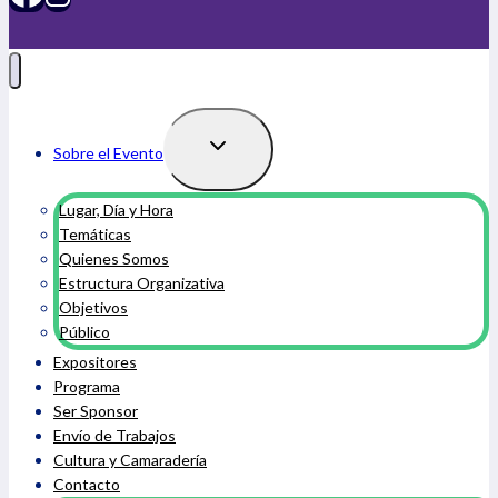
Alternar
Sobre el Evento
menú
hijo
Lugar, Día y Hora
Temáticas
Quienes Somos
Estructura Organizativa
Objetivos
Público
Expositores
Programa
Ser Sponsor
Envío de Trabajos
Cultura y Camaradería
Contacto