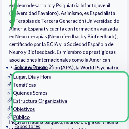
en Neurodesarrollo y Psiquiatría Infantojuvenil
(Universidad Favaloro). Asimismo, es Especialista
en Terapias de Tercera Generación (Universidad de
Almería, España) y cuenta con formación avanzada
en Neuroterapias (Neurofeedback y Biofeedback),
certificado por la BCIA y la Sociedad Española de
Neuro y Biofeedback. Es miembro de prestigiosas
asociaciones internacionales como la American
Sobre el Evento
Psychiatric Association (APA), la World Psychiatric
Association, la AAPB y la ISNR, e instructor del
Lugar, Día y Hora
staff de Boston Neurodynamics (EE.UU.).
Temáticas
Terapeuta gestáltico formado en SOGIA, ha
Quienes Somos
dictado conferencias en América, Europa y Asia,
Estructura Organizativa
participando en congresos internacionales en
Objetivos
calidad de invitado. Sus áreas de especialización
Público
incluyen trauma psíquico, neurobiología del trauma,
Expositores