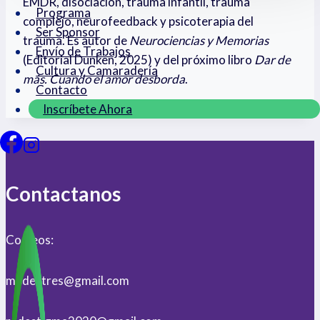
EMDR, disociación, trauma infantil, trauma
Programa
complejo, neurofeedback y psicoterapia del
Ser Sponsor
trauma. Es autor de
Neurociencias y Memorias
Envío de Trabajos
(Editorial Dunken, 2025) y del próximo libro
Dar de
Cultura y Camaradería
más. Cuando el amor desborda
.
Contacto
Inscríbete Ahora
Contactanos
Correos:
medestres@gmail.com